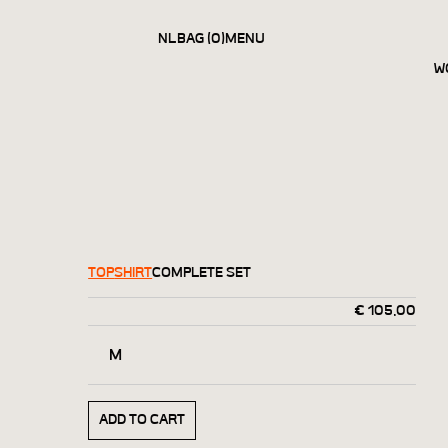
NL
BAG (0)
MENU
CLOSE
W
TOP
SHIRT
COMPLETE SET
€
105,00
M
ADD TO CART