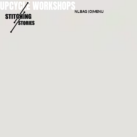
UPCYCLE WORKSHOPS
NL
BAG (0)
MENU
CLOSE